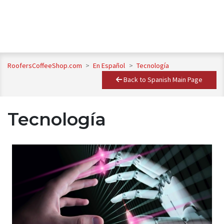
RoofersCoffeeShop.com
>
En Español
>
Tecnología
Back to Spanish Main Page
Tecnología