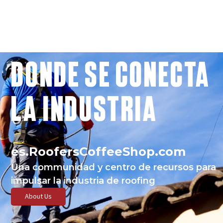
DONDE SE CONECTA
LA INDUSTRIA
es.RoofersCoffeeShop.com
Una communidad y centro de recursos para
impulsar la industria de roofing
About Us