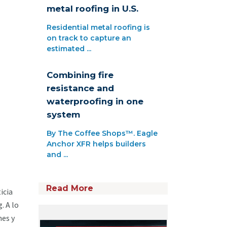
metal roofing in U.S.
Residential metal roofing is
on track to capture an
estimated ...
Combining fire
resistance and
waterproofing in one
system
By The Coffee Shops™. Eagle
Anchor XFR helps builders
and ...
Read More
icia
. A lo
nes y