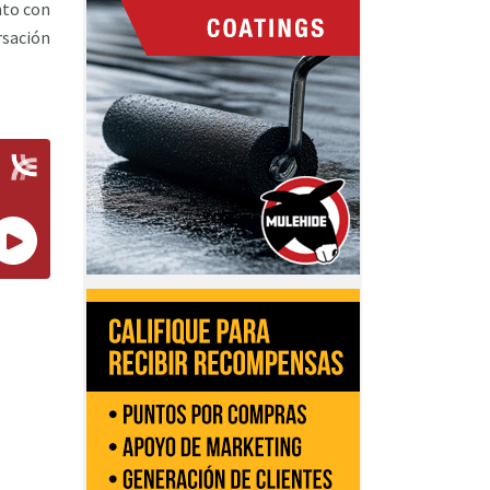
nto con
rsación