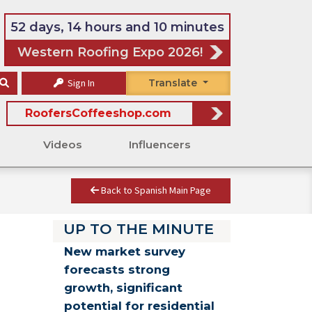
52 days, 14 hours and 10 minutes
Western Roofing Expo 2026!
Sign In
Translate
RoofersCoffeeshop.com
Videos
Influencers
Back to Spanish Main Page
UP TO THE MINUTE
New market survey
forecasts strong
growth, significant
potential for residential