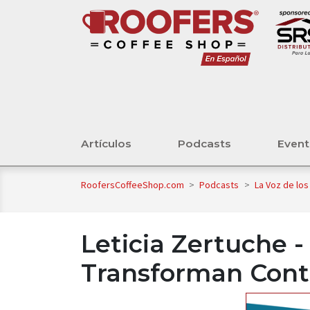
Artículos
Podcasts
Even
RoofersCoffeeShop.com
>
Podcasts
>
La Voz de lo
Leticia Zertuche 
Transforman Contr