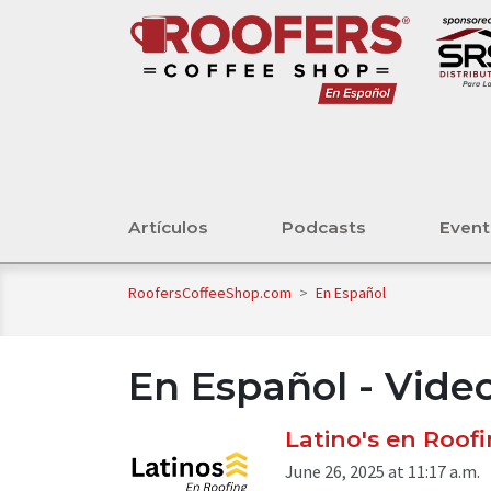
Artículos
Podcasts
Even
RoofersCoffeeShop.com
>
En Español
En Español - Vide
Latino's en Roof
June 26, 2025 at 11:17 a.m.